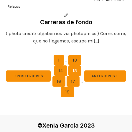
Relatos
Carreras de fondo
( photo credit: olgaberrios via photopin cc ) Corre, corre,
que no llegamos, escupe mi[…]
1
…
13
14
15
POSTERIORES
ANTERIORES
16
17
…
19
©Xenia García 2023