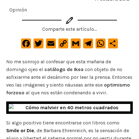
Opinión
Comparte este artículo...
F
T
E
C
G
Te
W
C
a
w
m
o
m
le
h
o
c
it
ai
p
ai
gr
at
m
No me sonrojo al confesar que esta mañana de
domingo ojeo el
catálogo de Ikea
con objeto de no
e
te
l
y
l
a
s
p
asfixiarme ante el desánimo por leer la prensa. Entonces
b
r
Li
m
A
ar
veo las imágenes y siento náuseas ante ese
optimismo
o
n
p
ti
forzoso
al que nos están condenando a vivir.
o
k
p
r
k
Si algo positivo tiene encontrarse con libros como
Smile or Die
, de Barbara Ehrenreich, es la sensación de
alivio y libertad al saberse normal por no vestir durante