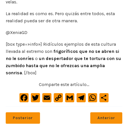
velas.
La realidad es como es. Pero quizás entre todos, esta
realidad pueda ser de otra manera.
@XeniaGD
[box type=»info»] Ridículos ejemplos de esta cultura
llevada al extremo son
frigoríficos que no se abren si
no le sonríes
o
un despertador que te tortura con su
zumbido hasta que no le ofrezcas una amplia
sonrisa
. [/box]
Comparte este artículo...
F
T
E
C
G
Te
W
C
a
w
m
o
m
le
h
o
c
it
ai
p
ai
gr
at
m
Posterior
Anterior
e
te
l
y
l
a
s
p