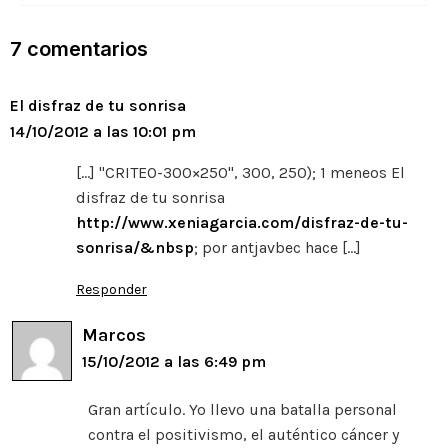
b
r
Li
m
A
ar
o
n
p
ti
7 comentarios
o
k
p
r
El disfraz de tu sonrisa
k
14/10/2012 a las 10:01 pm
[…] "CRITEO-300×250", 300, 250); 1 meneos El
disfraz de tu sonrisa
http://www.xeniagarcia.com/disfraz-de-tu-
sonrisa/&nbsp
; por antjavbec hace […]
Responder
Marcos
15/10/2012 a las 6:49 pm
Gran artículo. Yo llevo una batalla personal
contra el positivismo, el auténtico cáncer y