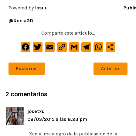
Powered by
Issuu
Publi
@XeniaGD
Comparte este artículo...
F
T
E
C
G
Te
W
C
a
w
m
o
m
le
h
o
c
it
ai
p
ai
gr
at
m
Posterior
Anterior
e
te
l
y
l
a
s
p
b
r
Li
m
A
ar
o
n
p
ti
2 comentarios
o
k
p
r
josetxu
k
08/03/2015 a las 8:23 pm
Xenia, me alegro de la publicación de la