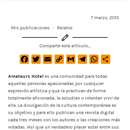
7 marzo, 2015
Mis publicaciones
-
Relatos
Comparte este artículo...
F
T
E
C
G
Te
W
C
a
w
m
o
m
le
h
o
c
it
ai
p
ai
gr
at
m
Amateurs Hotel
es una comunidad para todas
aquellas personas apasionadas por cualquier
e
te
l
y
l
a
s
p
expresión artística y que la practican de forma
b
r
Li
m
A
ar
totalmente aficionada, la estudian o intentan vivir de
o
n
p
ti
ella. La divulgación de la cultura contemporánea es
o
k
p
r
su objetivo y para ello publican una revista digital
cada tres meses con los autores o las creaciones más
k
votadas. ¡Así que un verdadero placer estar entre sus