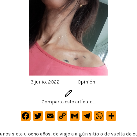
3 junio, 2022
Opinión
Comparte este artículo...
F
T
E
C
G
Te
W
C
a
w
m
o
m
le
h
o
c
it
ai
p
ai
gr
at
m
unos siete u ocho años, de viaje a algún sitio o de vuelta de c