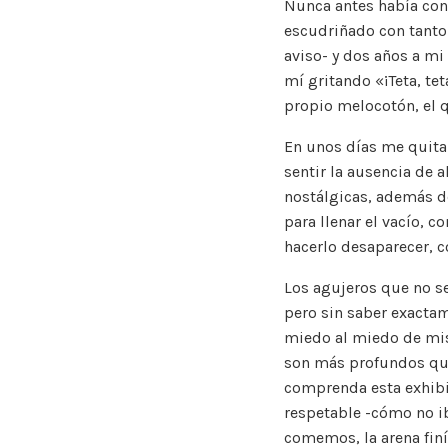
Nunca antes había con
escudriñado con tanto 
aviso- y dos años a mi 
mí gritando «¡Teta, te
propio melocotón, el q
En unos días me quitar
sentir la ausencia de 
nostálgicas, además d
para llenar el vacío, 
hacerlo desaparecer, c
Los agujeros que no s
pero sin saber exacta
miedo al miedo de mis
son más profundos que
comprenda esta exhibic
respetable -cómo no ib
comemos, la arena fin