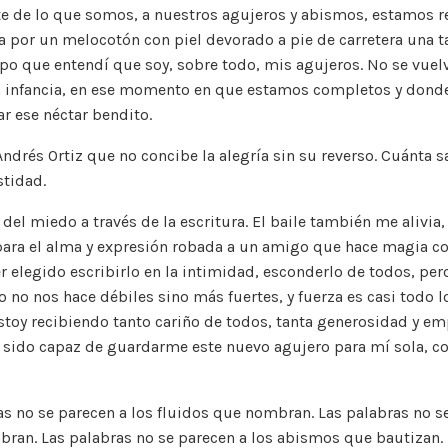
te de lo que somos, a nuestros agujeros y abismos, estamos r
a por un melocotón con piel devorado a pie de carretera una t
po que entendí que soy, sobre todo, mis agujeros. No se vuelv
a infancia, en ese momento en que estamos completos y donde
ar ese néctar bendito.
Andrés Ortiz que no concibe la alegría sin su reverso. Cuánta 
stidad.
del miedo a través de la escritura. El baile también me alivia,
 para el alma y expresión robada a un amigo que hace magia co
r elegido escribirlo en la intimidad, esconderlo de todos, pero
 no nos hace débiles sino más fuertes, y fuerza es casi todo l
stoy recibiendo tanto cariño de todos, tanta generosidad y emp
sido capaz de guardarme este nuevo agujero para mí sola, co
as no se parecen a los fluidos que nombran. Las palabras no s
ran. Las palabras no se parecen a los abismos que bautizan.