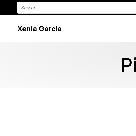
Xenia García
P