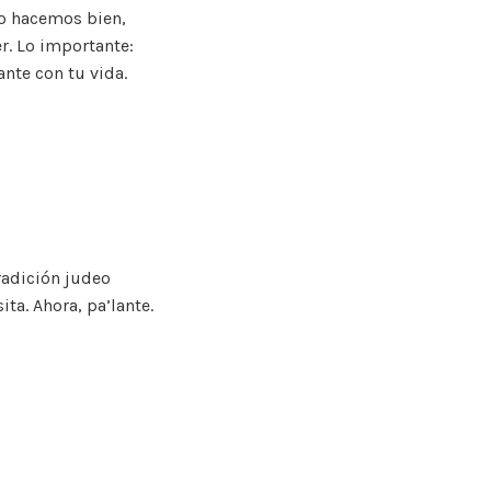
no hacemos bien,
r. Lo importante:
nte con tu vida.
radición judeo
ta. Ahora, pa’lante.