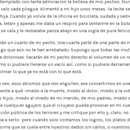
templado con tanta admiración la belleza de mis pechos. Nun
celo cada pliegue. Alimentó a mi hijo unos meses -la leche se 
hija. Cuando yo volvía de la oficina en bicicleta, sudada y sedie
ta, teta!» y apenas me daba un respiro para sentarme en la buta
ue caía y le resbalaba panza abajo en una orgía de pura felici
án un cuarto de mi pecho. Una cuarta parte de una parte de m
algo que aún no te han arrebatado. Supongo que todas las mut
e dolorosas. Sacarán de mi pecho derecho el volumen de un ra
como si pudiera llenarse un vacío así, como si pudiera derramar
olmar lo que ya no está con lo que está.
e ven, esos abismos que nos engullen, ese convertirnos en u
mente a qué -miedo a la muerte, miedo al dolor, miedo a la v
 hijos, miedo al miedo de mi marido, de mis padres, miedo a
 cualquier agujero que el cirujano pueda provocar en mi cue
ión pública de los terrores y me critique por ello y, claro, no
a a serlo- pero cuando solo contamos los logros, los platos 
ísima que se cuela entre nuestros dedos sin callos, o nuestr