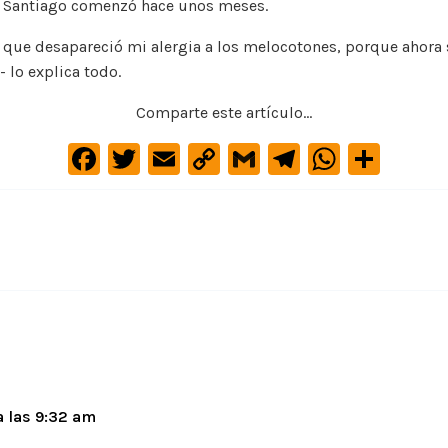
e Santiago comenzó hace unos meses.
 que desapareció mi alergia a los melocotones, porque ahora s
 lo explica todo.
Comparte este artículo...
F
T
E
C
G
Te
W
C
a
w
m
o
m
le
h
o
c
it
ai
p
ai
gr
at
m
e
te
l
y
l
a
s
p
b
r
Li
m
A
ar
o
n
p
ti
o
k
p
r
k
 las 9:32 am