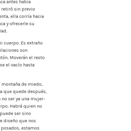
ca antes había
retiró sin previo
nta, ella corría hacia
ca y ofrecerle su
dad.
i cuerpo. Es extraño
ilaciones son
tón. Moverán el resto
se el vacío hasta
na montaña de miedo,
ida que quede después,
 no ser ya una mujer-
rpo. Habrá quien no
 puede ser sino
de diseño que nos
os posados, estamos