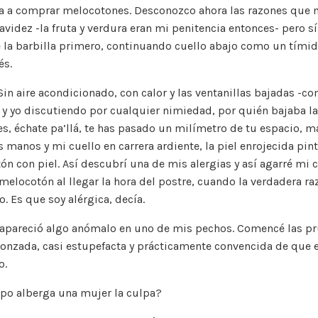
ra a comprar melocotones. Desconozco ahora las razones que
e
te
l
y
l
a
s
p
videz -la fruta y verdura eran mi penitencia entonces- pero s
b
r
Li
m
A
ar
la barbilla primero, continuando cuello abajo como un tímid
o
n
p
ti
és.
o
k
p
r
Sin aire acondicionado, con calor y las ventanillas bajadas -c
k
 yo discutiendo por cualquier nimiedad, por quién bajaba la 
es, échate pa’llá, te has pasado un milímetro de tu espacio, m
s manos y mi cuello en carrera ardiente, la piel enrojecida pi
n con piel. Así descubrí una de mis alergias y así agarré mi 
melocotón al llegar la hora del postre, cuando la verdadera raz
o. Es que soy alérgica, decía.
apareció algo anómalo en uno de mis pechos. Comencé las pr
gonzada, casi estupefacta y prácticamente convencida de que
o.
rpo alberga una mujer la culpa?