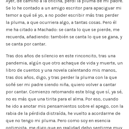
Ayer, de camino a la oficina, perdí la pluma de mi padre.
Se lo he contado a un amigo escritor para apaciguar mi
temor a qué sé yo, a no poder escribir más tras perder
la pluma, a que ocurriera algo, a tantas cosas. Pero él
me ha citado a Machado: se canta lo que se pierde, me
recuerda, añadiendo: también se canta lo que se gana, y
se canta por cantar.
Tras dos años de silencio en este rinconcito, tras una
pandemia, algún que otro achaque de vida y muerte, un
libro de cuentos y una novela calentando mis manos,
tras dos años, digo, y tras perder la pluma con la que
soñé ser mi padre siendo niña, quiero volver a cantar
por cantar. Comienzo retomando este blog que sí, ya sé,
no es más que una tirita para el alma. Por eso, cuando
he ido a anotar mis pensamientos sobre el apego, con la
rabia de la pérdida distraída, he vuelto a acordarme de
que no tengo mi pluma. Pero como soy en esencia
optimista, me digo que en realidad debo sentirme muy