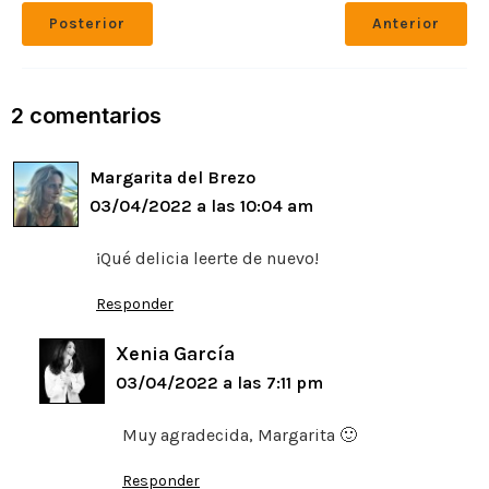
c
it
ai
p
ai
gr
at
m
Posterior
Anterior
e
te
l
y
l
a
s
p
b
r
Li
m
A
ar
o
n
p
ti
2 comentarios
o
k
p
r
Margarita del Brezo
k
03/04/2022 a las 10:04 am
¡Qué delicia leerte de nuevo!
Responder
Xenia García
03/04/2022 a las 7:11 pm
Muy agradecida, Margarita 🙂
Responder