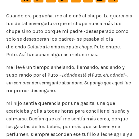
a
w
m
o
m
le
h
o
c
it
ai
p
ai
gr
at
m
Cuando era pequeña, me aficioné al chupe. La querencia
fue de tal envergadura que el chupe nunca más fue
e
te
l
y
l
a
s
p
chupe sino puto porque mi padre -desesperado como
b
r
Li
m
A
ar
solo se desesperan los padres- se pasaba el día
o
n
p
ti
diciendo
Quítale a la niña ese puto chupe
. Puto chupe.
o
k
p
r
Puto. Así funcionan algunas metonimias.
k
Me llevé un tiempo anhelando, llamando, ansiando y
suspirando por el Puto –
¿dónde está el Puto, eh, dónde?-,
sin comprender semejante abandono. Supongo que aquel fue
mi primer desengaño.
Mi hijo sentía querencia por una gasita, una que
acariciaba y olía a todas horas para conciliar el sueño y
calmarse. Decían que así me sentía más cerca, porque
las gasitas de los bebés, por más que se laven y se
perfumen, siempre esconden ese tufillo a leche agria y a