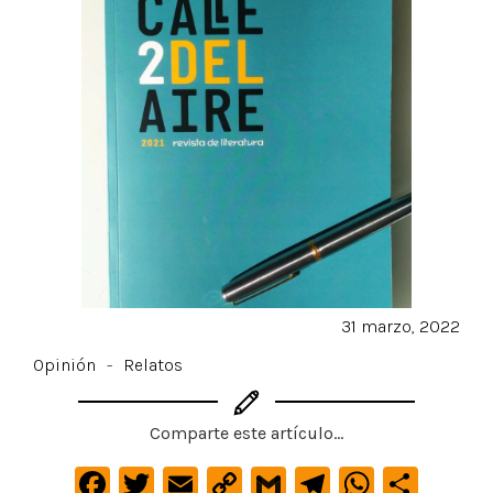
31 marzo, 2022
Opinión
-
Relatos
Comparte este artículo...
F
T
E
C
G
Te
W
C