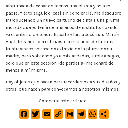
afortunada de echar de menos una pluma y no a mi
padre. Y acto seguido, casi sin conciencia, me descubro
introduciendo un nuevo cartucho de tinta a una pluma
morada que yo tenía de mis años de instituto, cuando
ya escribía o pretendía hacerlo y leía a José Luis Martín
Vigil, librando con este gesto a mis hijos de futuras
frustraciones en caso de extravío de la pluma de su
madre, pero volviendo yo a mis andadas, a mis apegos,
solo que en esta ocasión -de perderla- me echaré de
menos a mí misma.
Hay objetos que nacen para recordarnos a sus dueños y,
otros, que nacen para convocarnos a nosotros mismos.
Comparte este artículo...
F
T
E
C
G
Te
W
C
a
w
m
o
m
le
h
o