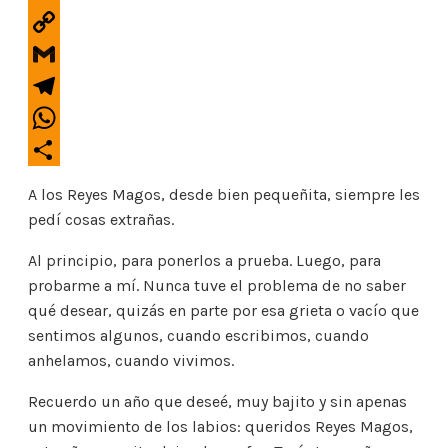
c
w
E
e
i
m
b
C
t
a
o
o
t
G
i
o
p
e
m
l
T
k
y
r
a
e
L
W
i
l
i
h
l
C
e
n
a
A los Reyes Magos, desde bien pequeñita, siempre les
o
g
k
t
pedí cosas extrañas.
m
r
s
p
a
Al principio, para ponerlos a prueba. Luego, para
A
a
m
probarme a mí. Nunca tuve el problema de no saber
p
r
qué desear, quizás en parte por esa grieta o vacío que
p
t
sentimos algunos, cuando escribimos, cuando
i
anhelamos, cuando vivimos.
r
Recuerdo un año que deseé, muy bajito y sin apenas
un movimiento de los labios: queridos Reyes Magos,