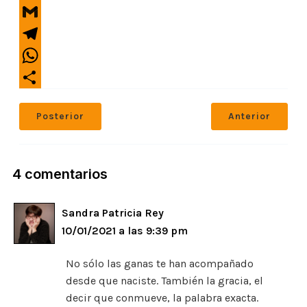
m
b
C
t
a
o
o
t
G
i
o
p
e
m
l
T
k
y
r
a
e
L
W
i
l
i
h
l
C
e
n
a
o
Posterior
Anterior
g
k
t
m
r
s
p
a
A
a
m
4 comentarios
p
r
p
t
i
Sandra Patricia Rey
r
10/01/2021 a las 9:39 pm
No sólo las ganas te han acompañado
desde que naciste. También la gracia, el
decir que conmueve, la palabra exacta.