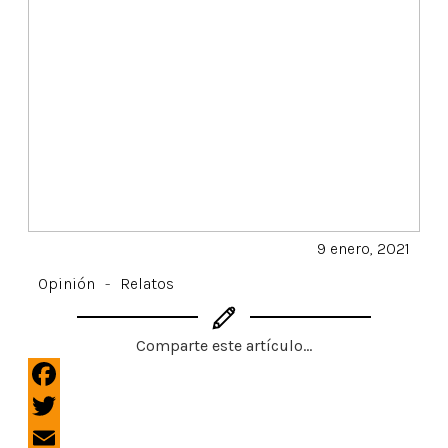
9 enero, 2021
Opinión
-
Relatos
Comparte este artículo...
F
a
T