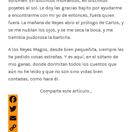
volumen. En distintos momentos, en distintos
poyetes al sol. Le doy las gracias bajito por ayudarme
a encontrarme con mi yo de entonces, fuera quien
fuera. La mañana de Reyes abro el prólogo de Carlos, y
se me nublan los ojos, y se me seca la boca, y me
tiembla pudorosa la barbilla.
A los Reyes Magos, desde bien pequeñita, siempre les
he pedido cosas extrañas. Y es aquí, en el sótano de
mis ganas, donde dormitan todos los cuentos que
aún no he leído y que no son sino vidas bien
contadas, como hace él.
Comparte este artículo...
F
a
T
c
w
E
e
i