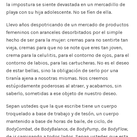
la impostura se siente devastada en un mercadillo de
playa con su hija adolescente. No se fíen de ella.
Llevo años despotricando de un mercado de productos
femeninos con aranceles desorbitados por el simple
hecho de ser para la mujer: cremas para no sentirte tan
vieja, cremas para que no se note que eres tan joven,
crema para la celulitis, para el contorno de ojos, para el
contorno de labios, para las cartucheras. No es el deseo
de estar bellas, sino la obligación de serlo por una
tiranía ajena a nosotras mismas. Nos creemos
estúpidamente poderosas al atraer, y acabamos, sin
saberlo, sometidas a ese objeto de nuestro deseo.
Sepan ustedes que la que escribe tiene un cuerpo
troquelado a base de trabajo y de tesón, un cuerpo
mantenido a base de horas de baile, de ciclo, de
BodyCombat
, de B
odyBalance
, de
BodyPump
, de
BodyFlow
,
de ir caminando a todos lados. Sepan ustedes que esta