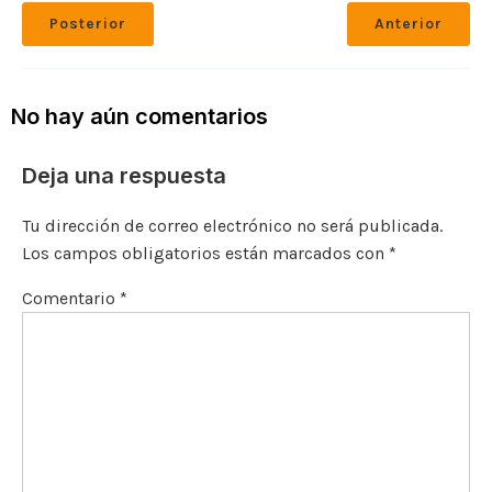
c
it
ai
p
ai
gr
at
m
Posterior
Anterior
e
te
l
y
l
a
s
p
b
r
Li
m
A
ar
o
n
p
ti
No hay aún comentarios
o
k
p
r
Deja una respuesta
k
Tu dirección de correo electrónico no será publicada.
Los campos obligatorios están marcados con
*
Comentario
*