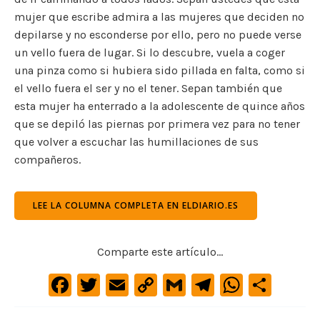
mujer que escribe admira a las mujeres que deciden no
depilarse y no esconderse por ello, pero no puede verse
un vello fuera de lugar. Si lo descubre, vuela a coger
una pinza como si hubiera sido pillada en falta, como si
el vello fuera el ser y no el tener. Sepan también que
esta mujer ha enterrado a la adolescente de quince años
que se depiló las piernas por primera vez para no tener
que volver a escuchar las humillaciones de sus
compañeros.
LEE LA COLUMNA COMPLETA EN ELDIARIO.ES
Comparte este artículo...
F
T
E
C
G
Te
W
C
a
w
m
o
m
le
h
o