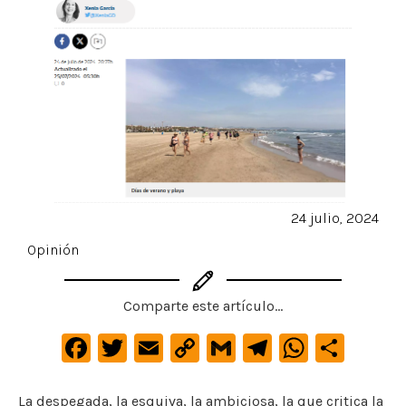
24 julio, 2024
Opinión
Comparte este artículo...
F
T
E
C
G
Te
W
C
a
w
m
o
m
le
h
o
c
it
ai
p
ai
gr
at
m
La despegada, la esquiva, la ambiciosa, la que critica la