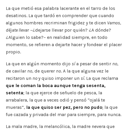
La que metió esa palabra lacerante en el tarro de los
desatinos. La que tardó en comprender que cuando
algunos hombres recriminan frigidez y te dicen
Vamos,
déjate lleva
r –¿dejarse llevar por quién? ¿A dónde?
¿Alguien lo sabe?– en realidad siempre, en todo
momento, se refieren a dejarte hacer y fondear el placer
propio.
La que en algún momento dijo
sí
a pesar de sentir
no
,
de cavilar
no
, de querer
no
. A la que alguna vez le
recitaron un
no
y quiso imponer un
sí
. La que reclama
que le coman la boca aunque tenga sesenta,
setenta
; la que ejerce de señuelo de pesca, la
arrabalera, la que a veces odió y pensó “ojalá te
mueras”,
la que quiso ser pez, pero no pudo
; la que
fue cazada y privada del mar para siempre, para nunca.
La mala madre, la melancólica, la madre nevera que