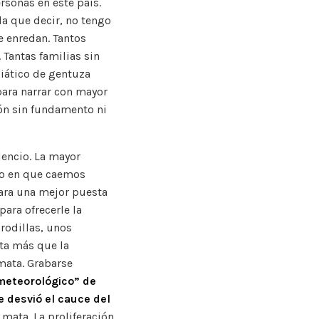
rsonas en este país.
da que decir, no tengo
e enredan. Tantos
Tantas familias sin
iático de gentuza
ara narrar con mayor
ión sin fundamento ni
lencio. La mayor
cío en que caemos
para una mejor puesta
ara ofrecerle la
 rodillas, unos
ata más que la
mata. Grabarse
meteorológico” de
 desvió el cauce del
, mata. La proliferación