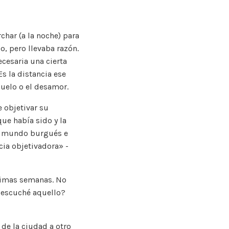
char (a la noche) para
o, pero llevaba razón.
cesaria una cierta
Es la distancia ese
duelo o el desamor.
e objetivar su
que había sido y la
el mundo burgués e
ncia objetivadora» -
ltimas semanas. No
o escuché aquello?
de la ciudad a otro