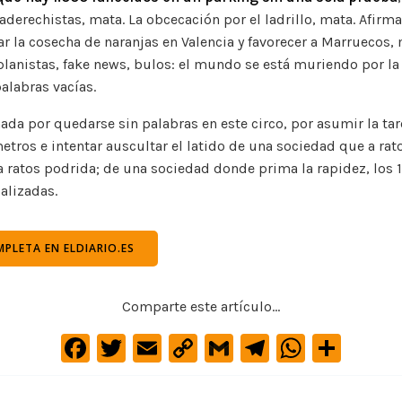
aderechistas, mata. La obcecación por el ladrillo, mata. Afirm
r la cosecha de naranjas en Valencia y favorecer a Marruecos,
aplanistas, fake news, bulos: el mundo se está muriendo por la 
alabras vacías.
da por quedarse sin palabras en este circo, por asumir la tar
tros e intentar auscultar el latido de una sociedad que a ra
 a ratos podrida; de una sociedad donde prima la rapidez, los 1
alizadas.
PLETA EN ELDIARIO.ES
Comparte este artículo...
F
T
E
C
G
Te
W
C
a
w
m
o
m
le
h
o