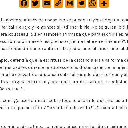
F
T
E
C
G
Te
W
C
a
w
m
o
m
le
h
o
c
it
ai
p
ai
gr
at
m
la noche si aún es de noche. No se puede. Hay que dejarla mar
ar calle abajo y –entonces sí– (d)escribirla. No sé quién lo dij
e
te
l
y
l
a
s
p
era Rousseau, quien también afirmaba que para escribir es ne
b
r
Li
m
A
ar
escribir la primavera, es preciso que me halle en el invierno”. 
o
n
p
ti
ne el entendimiento: ante una tragedia, ante el amor, ante el 
o
k
p
r
plo, defendía que la escritura de la distancia era una forma d
k
e mis padres durante la adolescencia, distancia entre la niña 
e me he convertido, distancia entre el mundo de mi origen y 
ultura original y la de hoy, que me permite escribir… La «dista
Bourdieu-”.
 consigo escribir nada sobre todo lo ocurrido durante las ú
sto, lo que he leído. ¿De verdad lo he visto? ¿De verdad leí 
 de mis padres. Unos cuarenta y cinco minutos de un extremo 