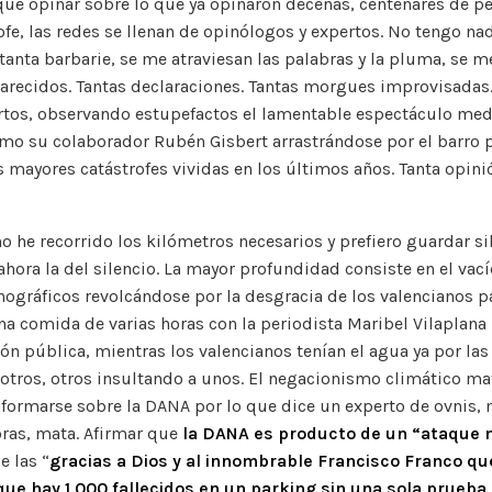
ue opinar sobre lo que ya opinaron decenas, centenares de pe
ofe, las redes se llenan de opinólogos y expertos. No tengo na
tanta barbarie, se me atraviesan las palabras y la pluma, se m
recidos. Tantas declaraciones. Tantas morgues improvisadas. 
rtos, observando estupefactos el lamentable espectáculo med
mo su colaborador Rubén Gisbert arrastrándose por el barro p
 mayores catástrofes vividas en los últimos años. Tanta opin
o he recorrido los kilómetros necesarios y prefiero guardar si
hora la del silencio. La mayor profundidad consiste en el va
nográficos revolcándose por la desgracia de los valencianos 
a comida de varias horas con la periodista Maribel Vilaplana p
ión pública, mientras los valencianos tenían el agua ya por las
 otros, otros insultando a unos. El negacionismo climático m
Informarse sobre la DANA por lo que dice un experto de ovnis, 
ras, mata. Afirmar que
la DANA es producto de un “ataque 
e las “
gracias a Dios y al innombrable Francisco Franco que
que hay 1.000 fallecidos en un parking sin una sola prueba