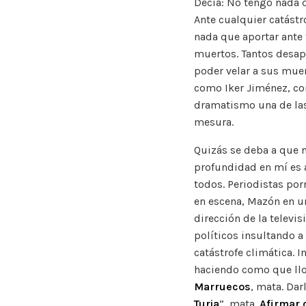
Decía: No tengo nada q
Ante cualquier catástr
nada que aportar ante 
muertos. Tantos desapa
poder velar a sus mue
como Iker Jiménez, co
dramatismo una de las
mesura.
Quizás se deba a que n
profundidad en mí es a
todos. Periodistas por
en escena, Mazón en un
dirección de la televis
políticos insultando a
catástrofe climática. 
haciendo como que llo
Marruecos
, mata. Darl
Turia
”, mata.
Afirmar 