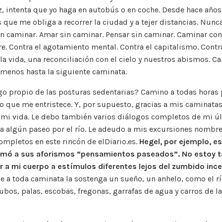
z, intenta que yo haga en autobús o en coche. Desde hace año
s que me obliga a recorrer la ciudad y a tejer distancias. Nunc
in caminar. Amar sin caminar. Pensar sin caminar. Caminar co
e. Contra el agotamiento mental. Contra el capitalismo. Contra
la vida, una reconciliación con el cielo y nuestros abismos. C
l menos hasta la siguiente caminata.
o propio de las posturas sedentarias? Camino a todas horas 
lo que me entristece. Y, por supuesto, gracias a mis caminata
 mi vida. Le debo también varios diálogos completos de mi úl
a algún paseo por el río. Le adeudo a mis excursiones nombre
completos en este rincón de elDiario.es.
Hegel, por ejemplo, e
lamó a sus aforismos “pensamientos paseados”. No estoy ta
r a mi cuerpo a estímulos diferentes lejos del zumbido inc
ue a toda caminata la sostenga un sueño, un anhelo, como el r
bos, palas, escobas, fregonas, garrafas de agua y carros de l