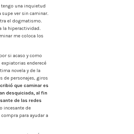
s tengo una inquietud
a supe ver sin caminar.
ntra el dogmatismo.
 la hiperactividad.
aminar me coloca los
por si acaso y como
s expiatorias enderecé
tima novela y de la
s de personajes, giros
scribió que caminar es
n desquiciada, al fin
esante de las redes
ío incesante de
a compra para ayudar a