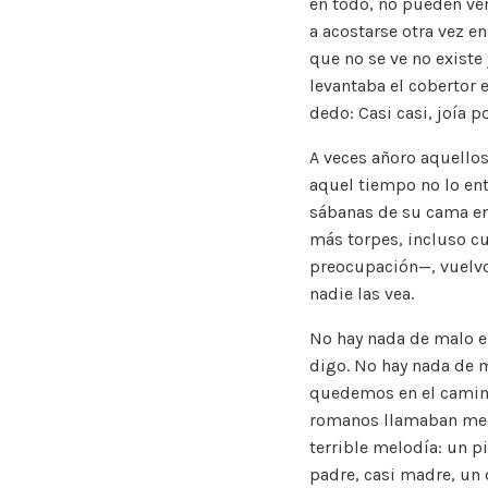
en todo, no pueden ver
a acostarse otra vez e
que no se ve no existe
levantaba el cobertor 
dedo: Casi casi, joía po
A veces añoro aquellos
aquel tiempo no lo ent
sábanas de su cama en 
más torpes, incluso cu
preocupación—, vuelvo
nadie las vea.
No hay nada de malo e
digo. No hay nada de m
quedemos en el camino
romanos llamaban med
terrible melodía: un p
padre, casi madre, un 