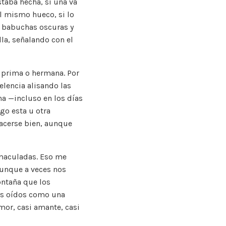
taba hecha, si una va
l mismo hueco, si lo
us babuchas oscuras y
lla, señalando con el
, prima o hermana. Por
elencia alisando las
ha —incluso en los días
go esta u otra
acerse bien, aunque
nmaculadas. Eso me
aunque a veces nos
ntaña que los
is oídos como una
mor, casi amante, casi