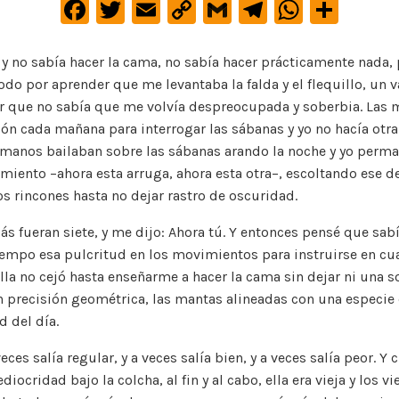
F
T
E
C
G
Te
W
C
a
w
m
o
m
le
h
o
c
it
ai
p
ai
gr
at
m
 y no sabía hacer la cama, no sabía hacer prácticamente nada,
todo por aprender que me levantaba la falda y el flequillo, un 
e
te
l
y
l
a
s
p
er que no sabía que me volvía despreocupada y soberbia. Las
b
r
Li
m
A
ar
ión cada mañana para interrogar las sábanas y yo no hacía otr
o
n
p
ti
s manos bailaban sobre las sábanas arando la noche y yo perma
o
k
p
r
ento –ahora esta arruga, ahora esta otra–, escoltando ese de
s rincones hasta no dejar rastro de oscuridad.
k
zás fueran siete, y me dijo: Ahora tú. Y entonces pensé que sab
empo esa pulcritud en los movimientos para instruirse en cua
lla no cejó hasta enseñarme a hacer la cama sin dejar ni una so
 precisión geométrica, las mantas alineadas con una especie 
d del día.
eces salía regular, y a veces salía bien, y a veces salía peor. Y
ocridad bajo la colcha, al fin y al cabo, ella era vieja y los v