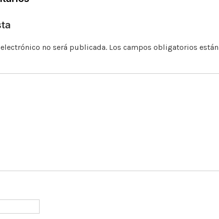
o
k
p
r
k
sta
 electrónico no será publicada.
Los campos obligatorios está