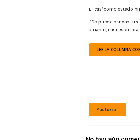
El
casi
como estado hiri
¿Se puede ser casi un 
amante, casi escritora,
LEE LA COLUMNA COM
Posterior
No hay aún comen