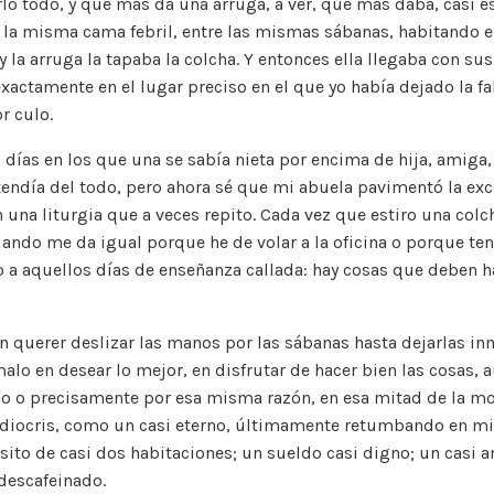
lo todo, y qué más da una arruga, a ver, qué más daba, casi es
n la misma cama febril, entre las mismas sábanas, habitando e
 y la arruga la tapaba la colcha. Y entonces ella llegaba con s
exactamente en el lugar preciso en el que yo había dejado la fa
r culo.
 días en los que una se sabía nieta por encima de hija, amiga
endía del todo, pero ahora sé que mi abuela pavimentó la exc
una liturgia que a veces repito. Cada vez que estiro una colc
ando me da igual porque he de volar a la oficina o porque ten
 a aquellos días de enseñanza callada: hay cosas que deben h
n querer deslizar las manos por las sábanas hasta dejarlas i
alo en desear lo mejor, en disfrutar de hacer bien las cosas, 
 o precisamente por esa misma razón, en esa mitad de la mo
iocris, como un casi eterno, últimamente retumbando en m
isito de casi dos habitaciones; un sueldo casi digno; un casi a
descafeinado.