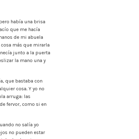
 pero había una brisa
vacío que me hacía
 manos de mi abuela
a cosa más que mirarla
necía junto a la puerta
slizar la mano una y
ía, que bastaba con
lquier cosa. Y yo no
la arruga: las
de fervor, como si en
 cuando no salía yo
iejos no pueden estar