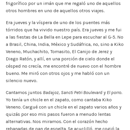
frigorífico por un imán que me regaló uno de aquellos
otros hombres en uno de aquellos otros viajes.
Era jueves y la víspera de uno de los puentes más
tórridos que ha vivido nuestro país. Era jueves y me fui
a las fiestas de La Bella en Lepe para escuchar al G-5. No
a Brasil, China, India, México y Sudáfrica, no, sino a Kiko
Veneno, Muchachito, Tomasito, El Canijo de Jerez y
Diego Ratón, y allí, en una porción de cielo donde el
césped no crecía, me encontré de nuevo con el hombre
bueno. Me miró con otros ojos y me habló con un
silencio nuevo.
Cantamos juntos
Badajoz
,
Sancti Petri Boulevard
y
El porro
.
Yo tenía un chicle en el zapato, como cantaba Kiko
Veneno. Cargué con un chicle en el zapato varios años y
quizás por eso mis pasos fueron a menudo lentas
alternativas. Nos miramos. Con el corazón hecho
rebanadas de pan de espelta. Se acuclilló, me cogió la