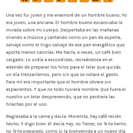
a
w
m
o
m
le
h
o
c
it
ai
p
ai
gr
at
m
Una vez fui joven y me enamoré de un hombre bueno. Yo
era joven, una anciana. El hombre bueno escanciaba la
e
te
l
y
l
a
s
p
mirada sobre mi cuerpo. Despertaba en las mañanas
b
r
Li
m
A
ar
oliendo a música y cantando como un pan de espelta,
o
n
p
ti
salvaje como el trigo salvaje de ese pan energético que
o
k
p
r
aporta menos calorías. Me hacía, a veces, un café bien
cargado. Lo urdía a escondidas, recreándose en el
k
ademán de preparar los hilos para el telar que quizás
un día trenzaríamos, pero sin que se notara el gesto.
Para mí era importante que el hombre obrara sin
aspavientos. Y que no todo tuviera nombre. Que fuera el
nuestro un telar desprevenido, que no perdiera las
hilachas por el uso.
Regresaba a la cama y decía: Morenita, hay café recién
hecho. Y digo bien: él decía
Hay
, no
Tienes
; no
Te he hecho
;
no
Te he preparado
, como si la bienvenida a un nuevo día