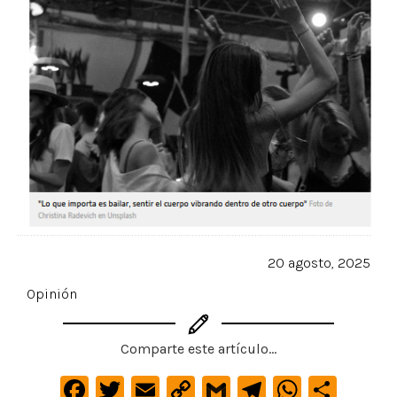
20 agosto, 2025
Opinión
Comparte este artículo...
F
T
E
C
G
Te
W
C