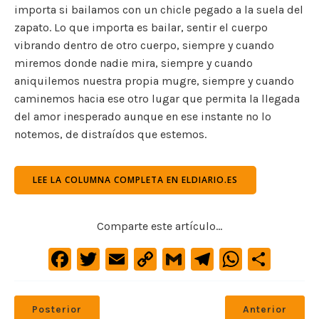
importa si bailamos con un chicle pegado a la suela del
zapato. Lo que importa es bailar, sentir el cuerpo
vibrando dentro de otro cuerpo, siempre y cuando
miremos donde nadie mira, siempre y cuando
aniquilemos nuestra propia mugre, siempre y cuando
caminemos hacia ese otro lugar que permita la llegada
del amor inesperado aunque en ese instante no lo
notemos, de distraídos que estemos.
LEE LA COLUMNA COMPLETA EN ELDIARIO.ES
Comparte este artículo...
F
T
E
C
G
Te
W
C
a
w
m
o
m
le
h
o
c
it
ai
p
ai
gr
at
m
Posterior
Anterior