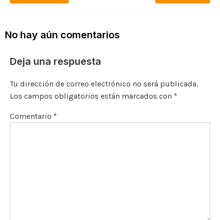
e
te
l
y
l
a
s
p
b
r
Li
m
A
ar
o
n
p
ti
No hay aún comentarios
o
k
p
r
Deja una respuesta
k
Tu dirección de correo electrónico no será publicada.
Los campos obligatorios están marcados con
*
Comentario
*