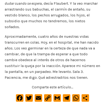
dudar cuando se espera
, decía Flaubert. Y la veo marchar
arrastrando sus babuchas, el carmín de antaño, su
vestido blanco, los pechos arrugados, los hijos, el
subsidio que muchos no tendremos, los nietos
soñados.
Aproximadamente, cuatro años de nuestras vidas
transcurren en colas. Hoy, en el hospital, me han nacido
años. Los veo germinar en la certeza de que nada va a
cambiar, de que la trampa de esperar a que todo
cambie obedece al interés de otros de hacernos
sustituir la queja por la inacción. Aparece mi número en
la pantalla, en un parpadeo. Me levanto. Sala 3.
Paciencia, me digo. Qué adiestraditos nos tienen.
Comparte este artículo...
F
T
E
C
G
Te
W
C
a
w
m
o
m
le
h
o