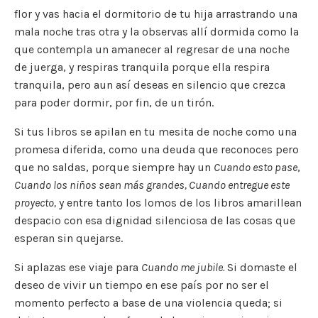
flor y vas hacia el dormitorio de tu hija arrastrando una
e
te
l
y
l
a
s
p
mala noche tras otra y la observas allí dormida como la
b
r
Li
m
A
ar
que contempla un amanecer al regresar de una noche
o
n
p
ti
de juerga, y respiras tranquila porque ella respira
o
k
p
r
tranquila, pero aun así deseas en silencio que crezca
para poder dormir, por fin, de un tirón.
k
Si tus libros se apilan en tu mesita de noche como una
promesa diferida, como una deuda que reconoces pero
que no saldas, porque siempre hay un
Cuando esto pase
,
Cuando los niños sean más grandes, Cuando entregue este
proyecto,
y entre tanto los lomos de los libros amarillean
despacio con esa dignidad silenciosa de las cosas que
esperan sin quejarse.
Si aplazas ese viaje para
Cuando me jubile.
Si domaste el
deseo de vivir un tiempo en ese país por no ser el
momento perfecto a base de una violencia queda; si