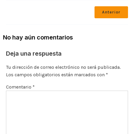
c
it
ai
p
ai
gr
at
m
Anterior
e
te
l
y
l
a
s
p
b
r
Li
m
A
ar
o
n
p
ti
No hay aún comentarios
o
k
p
r
Deja una respuesta
k
Tu dirección de correo electrónico no será publicada.
Los campos obligatorios están marcados con
*
Comentario
*