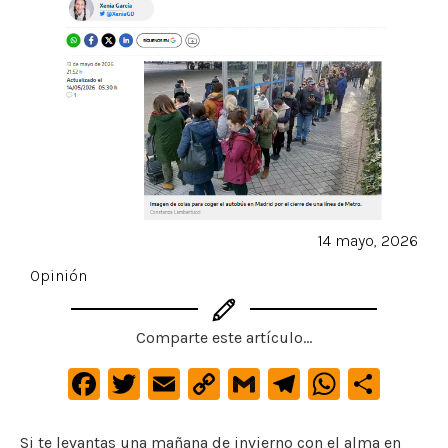
14 mayo, 2026
Opinión
Comparte este artículo...
F
T
E
C
G
Te
W
C
a
w
m
o
m
le
h
o
c
it
ai
p
ai
gr
at
m
Si te levantas una mañana de invierno con el alma en