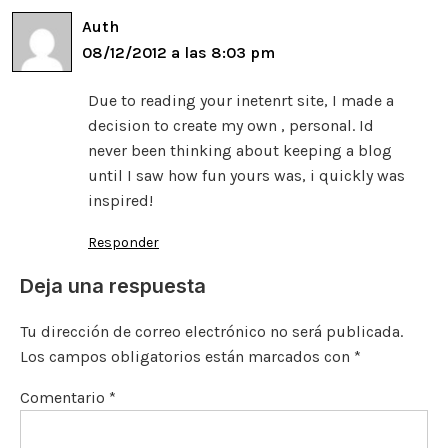
o
k
p
r
Auth
k
08/12/2012 a las 8:03 pm
Due to reading your inetenrt site, I made a
decision to create my own , personal. Id
never been thinking about keeping a blog
until I saw how fun yours was, i quickly was
inspired!
Responder
Deja una respuesta
Tu dirección de correo electrónico no será publicada.
Los campos obligatorios están marcados con
*
Comentario
*