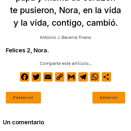
te pusieron, Nora, en la vida
y la vida, contigo, cambió.
Antonio J. Becerra Triano
Felices 2, Nora.
Comparte este artículo...
F
T
E
C
G
Te
W
C
a
w
m
o
m
le
h
o
c
it
ai
p
ai
gr
at
m
Posterior
Anterior
e
te
l
y
l
a
s
p
b
r
Li
m
A
ar
o
n
p
ti
Un comentario