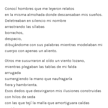
e
te
l
y
l
a
s
p
Conocí hombres que me leyeron relatos
b
r
Li
m
A
ar
en la misma almohada donde descansaban mis sueños.
o
n
p
ti
Deletreaban en silencio mi nombre
arrastrando las sílabas
o
k
p
r
borrachos,
k
despacio,
dibujándome con sus palabras mientras modelaban mi
cuerpo con apenas un aliento.
Otros me susurraron al oído un viento lozano,
mientras plegaban las tablas de mi falda
arrugada
sumergiendo la mano que naufragaría
fiera y hambrienta.
Esos dedos que desvirgaron mis ilusiones construidas
con hilos de seda
con las que tejí la malla que amortiguara caídas