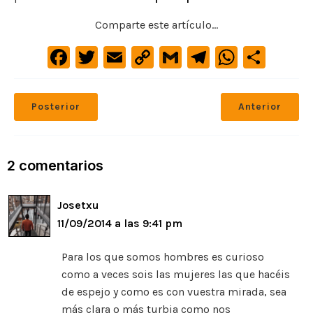
Comparte este artículo...
F
T
E
C
G
Te
W
C
a
w
m
o
m
le
h
o
c
it
ai
p
ai
gr
at
m
Posterior
Anterior
e
te
l
y
l
a
s
p
b
r
Li
m
A
ar
o
n
p
ti
2 comentarios
o
k
p
r
Josetxu
k
11/09/2014 a las 9:41 pm
Para los que somos hombres es curioso
como a veces sois las mujeres las que hacéis
de espejo y como es con vuestra mirada, sea
más clara o más turbia como nos