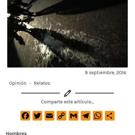
9 septiembre, 2014
Opinión
-
Relatos
Comparte este artículo...
F
T
E
C
G
Te
W
C
a
w
m
o
m
le
h
o
c
it
ai
p
ai
gr
at
m
Hombres