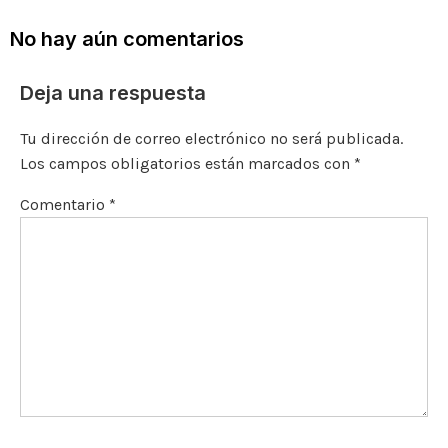
b
r
Li
m
A
ar
o
n
p
ti
No hay aún comentarios
o
k
p
r
Deja una respuesta
k
Tu dirección de correo electrónico no será publicada.
Los campos obligatorios están marcados con
*
Comentario
*