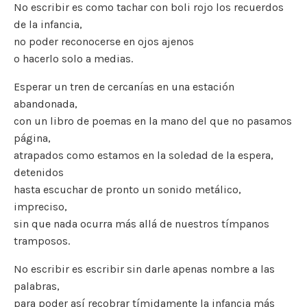
No escribir es como tachar con boli rojo los recuerdos
e
te
l
y
l
a
s
p
de la infancia,
b
r
Li
m
A
ar
no poder reconocerse en ojos ajenos
o
n
p
ti
o hacerlo solo a medias.
o
k
p
r
Esperar un tren de cercanías en una estación
k
abandonada,
con un libro de poemas en la mano del que no pasamos
página,
atrapados como estamos en la soledad de la espera,
detenidos
hasta escuchar de pronto un sonido metálico,
impreciso,
sin que nada ocurra más allá de nuestros tímpanos
tramposos.
No escribir es escribir sin darle apenas nombre a las
palabras,
para poder así recobrar tímidamente la infancia más