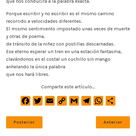
que nos conducirá a la palabra exacta.
Porque escribir y no escribir es el mismo camino
recorrido a velocidades diferentes.
El mismo sentimiento impostado unas veces de muerte
y otras de poema,
de tránsito de la niñez con postillas descarnadas.
Ese eterno esperar un tren en una estación fantasma,
clavándonos en el costal un cuchillo sin mango
anhelando la única palabra
que nos hará libres.
Comparte este artículo...
F
T
E
C
G
Te
W
C
a
w
m
o
m
le
h
o
c
it
ai
p
ai
gr
at
m
Posterior
Anterior
e
te
l
y
l
a
s
p