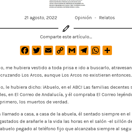
21 agosto, 2022
Opinión
-
Relatos
Comparte este artículo...
F
T
E
C
G
Te
W
C
a
w
m
o
m
le
h
o
c
it
ai
p
ai
gr
at
m
lo, me hubiera vestido a toda prisa e ido a buscarlo, atravesa
 cruzando Los Arcos, aunque Los Arcos no existieran entonces.
e
te
l
y
l
a
s
p
b
r
Li
m
A
ar
o, le hubiera dicho: ¡Abuelo, en el ABC! Las familias decentes
o
n
p
ti
les, en El Correo de Andalucía, y él compraba El Correo leyénd
 primero, los muertos de verdad.
o
k
p
r
k
a llamado a casa, a casa de la abuela, él sentado siempre en el
tados de arañarle a la vida las horas en el salón -el sillón d
abuelo pegado al teléfono fijo que alcanzaba siempre al seg