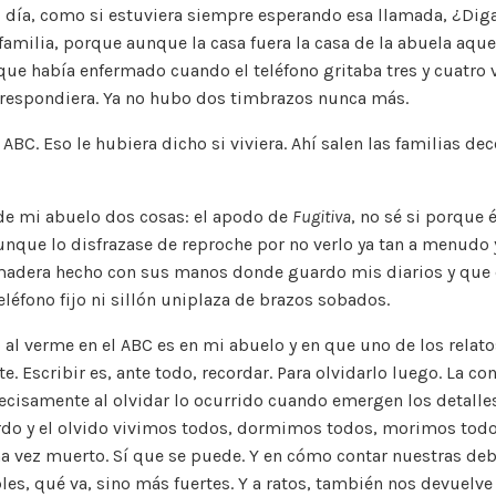
l día, como si estuviera siempre esperando esa llamada, ¿Dig
amilia, porque aunque la casa fuera la casa de la abuela aquel
que había enfermado cuando el teléfono gritaba tres y cuatro 
, respondiera. Ya no hubo dos timbrazos nunca más.
 ABC. Eso le hubiera dicho si viviera. Ahí salen las familias dec
e mi abuelo dos cosas: el apodo de
Fugitiva
, no sé si porque é
nque lo disfrazase de reproche por no verlo ya tan a menudo 
 madera hecho con sus manos donde guardo mis diarios y que 
eléfono fijo ni sillón uniplaza de brazos sobados.
al verme en el ABC es en mi abuelo y en que uno de los relato
. Escribir es, ante todo, recordar. Para olvidarlo luego. La co
ecisamente al olvidar lo ocurrido cuando emergen los detalles 
uerdo y el olvido vivimos todos, dormimos todos, morimos tod
na vez muerto. Sí que se puede. Y en cómo contar nuestras de
es, qué va, sino más fuertes. Y a ratos, también nos devuelve 