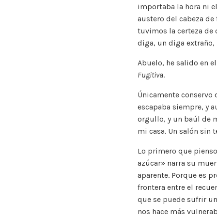
importaba la hora ni e
austero del cabeza de f
tuvimos la certeza de 
diga, un diga extraño
Abuelo, he salido en el
Fugitiva
.
Únicamente conservo d
escapaba siempre, y au
orgullo, y un baúl de
mi casa. Un salón sin t
Lo primero que pienso 
azúcar» narra su muerte
aparente. Porque es pr
frontera entre el rec
que se puede sufrir u
nos hace más vulnerabl