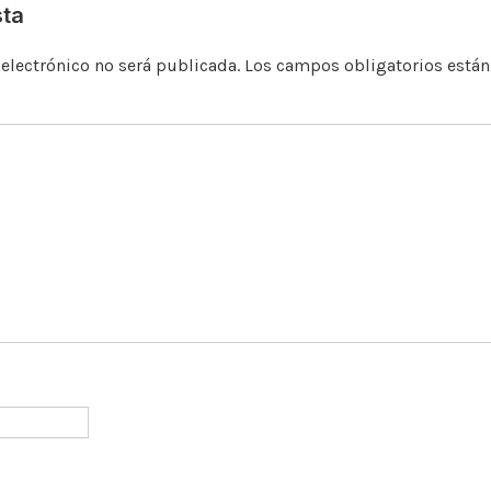
k
sta
 electrónico no será publicada.
Los campos obligatorios está