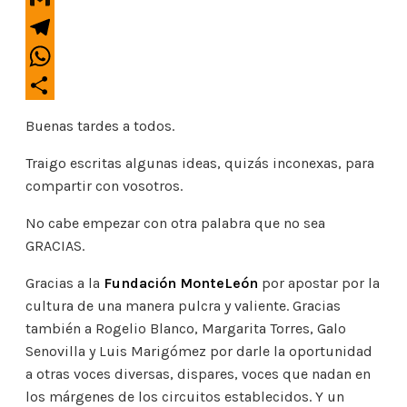
t
a
o
o
t
G
i
o
p
e
m
l
T
k
y
r
a
e
L
W
i
l
i
h
l
C
e
n
a
Buenas tardes a todos.
o
g
k
t
m
r
Traigo escritas algunas ideas, quizás inconexas, para
s
p
a
compartir con vosotros.
A
a
m
p
r
No cabe empezar con otra palabra que no sea
p
t
GRACIAS.
i
Gracias a la
Fundación MonteLeón
por apostar por la
r
cultura de una manera pulcra y valiente. Gracias
también a Rogelio Blanco, Margarita Torres, Galo
Senovilla y Luis Marigómez por darle la oportunidad
a otras voces diversas, dispares, voces que nadan en
los márgenes de los circuitos establecidos. Y un