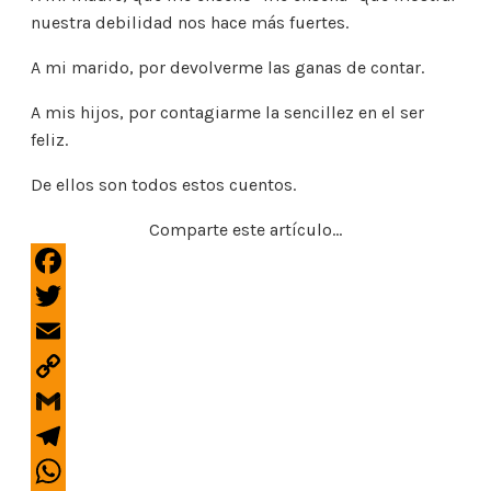
nuestra debilidad nos hace más fuertes.
A mi marido, por devolverme las ganas de contar.
A mis hijos, por contagiarme la sencillez en el ser
feliz.
De ellos son todos estos cuentos.
Comparte este artículo...
F
a
T
c
w
E
e
i
m
b
C
t
a
o
o
t
G
i
o
p
e
m
l
T
k
y
r
a