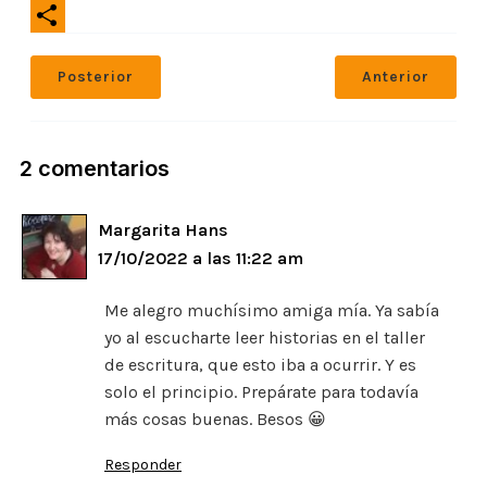
e
L
W
i
l
i
h
l
C
e
n
a
o
Posterior
Anterior
g
k
t
m
r
s
p
a
A
a
m
2 comentarios
p
r
p
t
i
Margarita Hans
r
17/10/2022 a las 11:22 am
Me alegro muchísimo amiga mía. Ya sabía
yo al escucharte leer historias en el taller
de escritura, que esto iba a ocurrir. Y es
solo el principio. Prepárate para todavía
más cosas buenas. Besos 😀
Responder