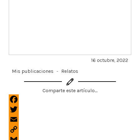
16 octubre, 2022
Mis publicaciones
-
Relatos
Comparte este artículo...
F
a
T
c
w
E
e
i
m
b
C