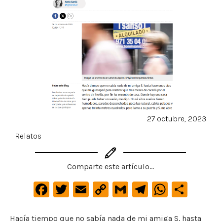
27 octubre, 2023
Relatos
Comparte este artículo...
F
T
E
C
G
Te
W
C
a
w
m
o
m
le
h
o
c
it
ai
p
ai
gr
at
m
Hacía tiempo que no sabía nada de mi amiga S. hasta