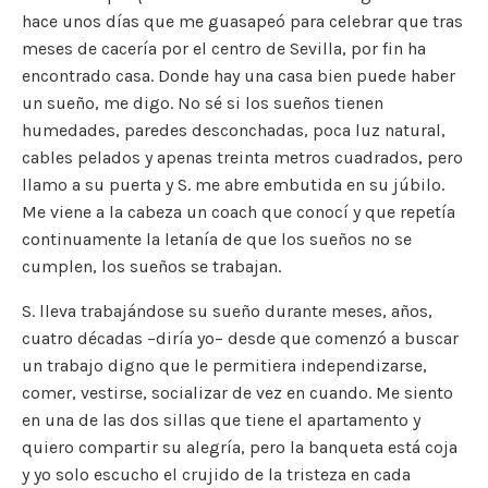
hace unos días que me guasapeó para celebrar que tras
e
te
l
y
l
a
s
p
meses de cacería por el centro de Sevilla, por fin ha
b
r
Li
m
A
ar
encontrado casa. Donde hay una casa bien puede haber
o
n
p
ti
un sueño, me digo. No sé si los sueños tienen
o
k
p
r
humedades, paredes desconchadas, poca luz natural,
cables pelados y apenas treinta metros cuadrados, pero
k
llamo a su puerta y S. me abre embutida en su júbilo.
Me viene a la cabeza un coach que conocí y que repetía
continuamente la letanía de que los sueños no se
cumplen, los sueños se trabajan.
S. lleva trabajándose su sueño durante meses, años,
cuatro décadas –diría yo– desde que comenzó a buscar
un trabajo digno que le permitiera independizarse,
comer, vestirse, socializar de vez en cuando. Me siento
en una de las dos sillas que tiene el apartamento y
quiero compartir su alegría, pero la banqueta está coja
y yo solo escucho el crujido de la tristeza en cada