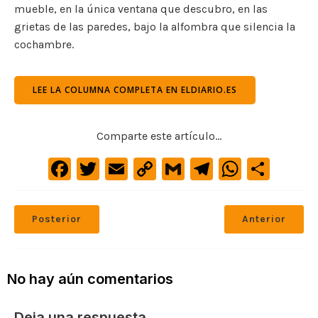
mueble, en la única ventana que descubro, en las
grietas de las paredes, bajo la alfombra que silencia la
cochambre.
LEE LA COLUMNA COMPLETA EN ELDIARIO.ES
Comparte este artículo...
F
T
E
C
G
Te
W
C
a
w
m
o
m
le
h
o
c
it
ai
p
ai
gr
at
m
Posterior
Anterior
e
te
l
y
l
a
s
p
b
r
Li
m
A
ar
o
n
p
ti
No hay aún comentarios
o
k
p
r
Deja una respuesta