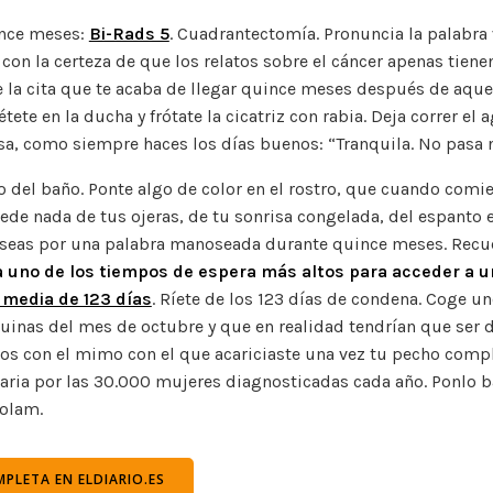
e
te
l
y
l
a
s
p
ince meses:
Bi-Rads 5
. Cuadrantectomía. Pronuncia la palabra
b
r
Li
m
A
ar
 con la certeza de que los relatos sobre el cáncer apenas tiene
o
n
p
ti
 la cita que te acaba de llegar quince meses después de aque
tete en la ducha y frótate la cicatriz con rabia. Deja correr el 
o
k
p
r
sa, como siempre haces los días buenos: “Tranquila. No pasa 
k
jo del baño. Ponte algo de color en el rostro, que cuando comi
de nada de tus ojeras, de tu sonrisa congelada, del espanto e
useas por una palabra manoseada durante quince meses. Recu
 uno de los tiempos de espera más altos para acceder a u
 media de 123 días
. Ríete de los 123 días de condena. Coge un
uinas del mes de octubre y que en realidad tendrían que ser 
os con el mimo con el que acariciaste una vez tu pecho compl
garia por las 30.000 mujeres diagnosticadas cada año. Ponlo 
olam.
PLETA EN ELDIARIO.ES