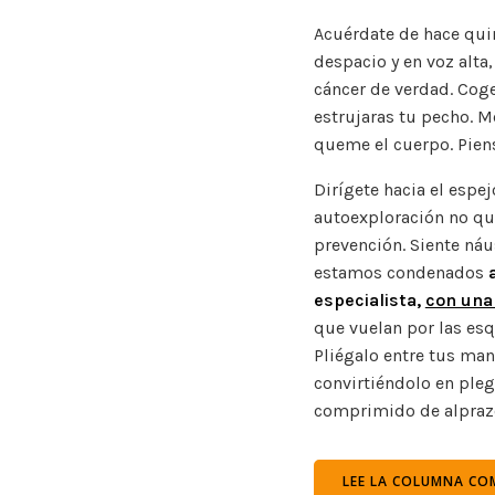
Acuérdate de hace qu
despacio y en voz alta,
cáncer de verdad. Coge
estrujaras tu pecho. Mé
queme el cuerpo. Pien
Dirígete hacia el espe
autoexploración no que
prevención. Siente ná
estamos condenados
a
especialista,
con una
que vuelan por las esq
Pliégalo entre tus man
convirtiéndolo en ple
comprimido de alpraz
LEE LA COLUMNA COM