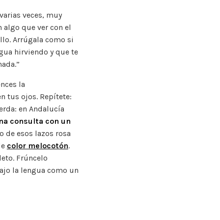
 varias veces, muy
n algo que ver con el
llo. Arrúgala como si
agua hirviendo y que te
nada.”
ences la
n tus ojos. Repítete:
erda: en Andalucía
na consulta con un
o de esos lazos rosa
de
color melocotón
.
eto. Frúncelo
bajo la lengua como un