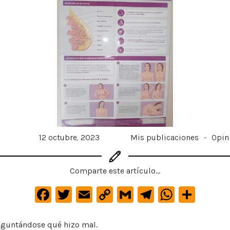
12 octubre, 2023
Mis publicaciones
-
Opin
Comparte este artículo...
F
T
E
C
G
Te
W
C
a
w
m
o
m
le
h
o
c
it
ai
p
ai
gr
at
m
eguntándose qué hizo mal.