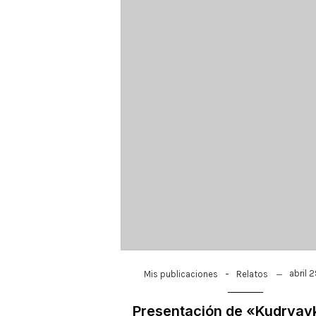
-
abril 
Mis publicaciones
Relatos
Presentación de «Kudryav