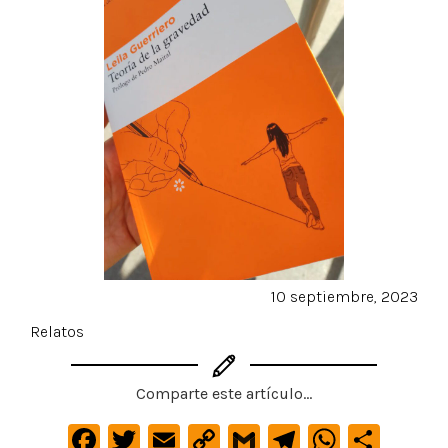
10 septiembre, 2023
Relatos
Comparte este artículo...
F
T
E
C
G
Te
W
C