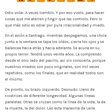
a
w
m
o
m
le
h
o
c
it
ai
p
ai
gr
at
m
Odio volar. A veces tiemblo. Y por eso vuelo, para hacer
cosas que me aterren y fingir que las controlo. Pero lo
e
te
l
y
l
a
s
p
que más odio es odiar por pura irracionalidad y miedo.
b
r
Li
m
A
ar
o
n
p
ti
En el avión a Santiago, mientras despegamos, una chica
junto a la ventana se tapa los oídos, cierra los ojos y se
o
k
p
r
balancea hacia atrás y hacia adelante. Se acuna en su
k
propio terror. Tendrá unos veinte años. La comprendo
desde el otro lado del pasillo, así sin conocerla, porque
nuestros miedos son poco originales, son mil veces
repetidos, como los finales, que en realidad todos son
el mismo.
De pronto, su brazo izquierdo. Desnudo. Lleno de
cicatrices de diferente longevidad. Algunas líneas
paralelas. Otras se cruzan como la línea de la vida, la de
la muerte, la del dolor. Leo esta maravilla de Leila