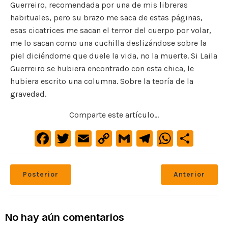
Guerreiro, recomendada por una de mis libreras
habituales, pero su brazo me saca de estas páginas,
esas cicatrices me sacan el terror del cuerpo por volar,
me lo sacan como una cuchilla deslizándose sobre la
piel diciéndome que duele la vida, no la muerte. Si Laila
Guerreiro se hubiera encontrado con esta chica, le
hubiera escrito una columna. Sobre la teoría de la
gravedad.
Comparte este artículo...
F
T
E
C
G
Te
W
C
a
w
m
o
m
le
h
o
c
it
ai
p
ai
gr
at
m
Posterior
Anterior
e
te
l
y
l
a
s
p
b
r
Li
m
A
ar
o
n
p
ti
No hay aún comentarios