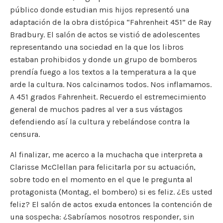
público donde estudian mis hijos representó una
e
te
l
y
l
a
s
p
adaptación de la obra distópica “Fahrenheit 451” de Ray
b
r
Li
m
A
ar
Bradbury. El salón de actos se vistió de adolescentes
o
n
p
ti
representando una sociedad en la que los libros
o
k
p
r
estaban prohibidos y donde un grupo de bomberos
prendía fuego a los textos a la temperatura a la que
k
arde la cultura. Nos calcinamos todos. Nos inflamamos.
A 451 grados Fahrenheit. Recuerdo el estremecimiento
general de muchos padres al ver a sus vástagos
defendiendo así la cultura y rebelándose contra la
censura.
Al finalizar, me acerco a la muchacha que interpreta a
Clarisse McClellan para felicitarla por su actuación,
sobre todo en el momento en el que le pregunta al
protagonista (Montag, el bombero) si es feliz. ¿Es usted
feliz? El salón de actos exuda entonces la contención de
una sospecha: ¿Sabríamos nosotros responder, sin