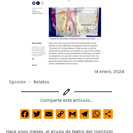
14 enero, 2024
Opinión
-
Relatos
Comparte este artículo...
F
T
E
C
G
Te
W
C
a
w
m
o
m
le
h
o
c
it
ai
p
ai
gr
at
m
Hace unos meses, el grupo de teatro del Instituto